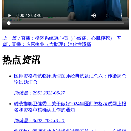
上一篇：
直播：循环系统冠心病（心绞痛、心肌梗死）
下一
篇：
直播：临床执业（含助理）消化性溃疡
热点
资讯
医师资格考试临床助理医师经典试题汇总六：传染病总
论试题汇总
阅读量：2951
2023-06-27
转载邯郸卫健委：关于做好2024年医师资格考试网上报
名和资格审核确认工作的通知
阅读量：3002
2024-01-21