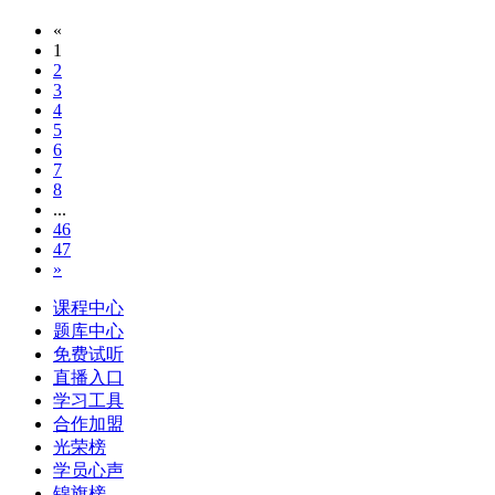
«
1
2
3
4
5
6
7
8
...
46
47
»
课程中心
题库中心
免费试听
直播入口
学习工具
合作加盟
光荣榜
学员心声
锦旗榜