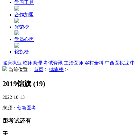
学习工具
合作加盟
光荣榜
学员心声
锦旗榜
临床执业
临床助理
考试资讯
主治医师
乡村全科
中西医执业
中
当前位置：
首页
>
锦旗榜
>
2019锦旗 (19)
2022-10-13
来源：
创新医考
距考试还有
天