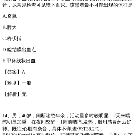
音，尿常规检查可见镜下血尿。该患者最不可能出现的体征是
A.
奇脉
B.
脾大
C.
杵状指
D.
睑结膜出血点
E.
甲床线状出血
【答案】
A
【难度】一般
【解析】无
14
、男，
40
岁，间断喘憋年余，活动量多时较明显，
2
天来喘
憋明显加重，在夜间憋醒。
1
周前咽痛
.
发热，服用感冒药后好
转。既往
:
心脏有杂音，具体不详
,
查体
:T38.2℃
，