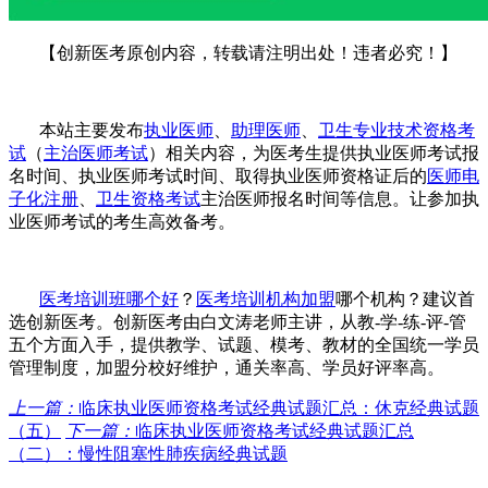
【创新医考原创内容，转载请注明出处！违者必究！】
本站主要发布
执业医师
、
助理医师
、
卫生专业技术资格考
试
（
主治医师考试
）相关内容，为医考生提供
执业医师考试报
名时间、
执业医师考试时间
、
取得
执业医师资格证
后的
医师电
子化注册
、
卫生资格考试
主治医师报名时间等信息。让参加执
业医师考试的考生高效备考。
医考培训班哪个好
？
医考培训机构加盟
哪个机构？建议首
选创新医考。创新医考由白文涛老师主讲，从教
-学-练-评-管
五个方面入手，提供教学、试题、模考、教材的全国统一学员
管理制度，加盟分校好维护，通关率高、学员好评率高。
上一篇：
临床执业医师资格考试经典试题汇总：休克经典试题
（五）
下一篇：
临床执业医师资格考试经典试题汇总
（二）：慢性阻塞性肺疾病经典试题