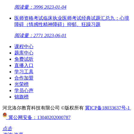
阅读量：3996
2023-01-04
医师资格考试临床执业医师考试经典试题汇总九：心境
障碍（情感性精神障碍）抑郁、狂躁习题
阅读量：2771
2023-06-01
课程中心
题库中心
免费试听
直播入口
学习工具
合作加盟
光荣榜
学员心声
锦旗榜
河北洛尔教育科技有限公司 ©版权所有
冀ICP备18033637号-1
冀公网安备：13040202000787
点击