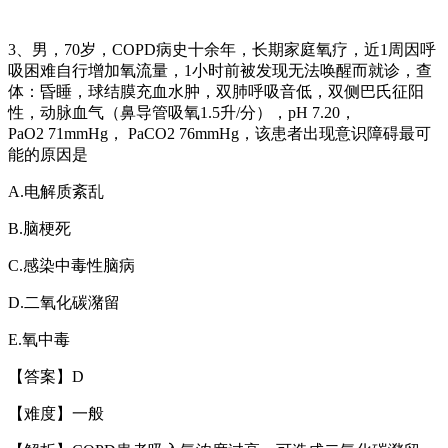
3
、男，
70
岁，
COPD
病史十余年，长期家庭氧疗，近
1
周因呼
吸困难自行增加氧流量，
1
小时前被发现无法唤醒而就诊，查
体：昏睡，球结膜充血水肿，双肺呼吸音低，双侧巴氏征阳
性，动脉血气（鼻导管吸氧
1.5
升
/
分），
pH 7.20
，
PaO2 71mmHg
，
PaCO2 76mmHg
，该患者出现意识障碍最可
能的原因是
A.
电解质紊乱
B.
脑梗死
C.
感染中毒性脑病
D.
二氧化碳潴留
E.
氧中毒
【答案】
D
【难度】一般