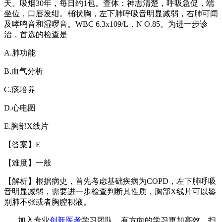
天。吸烟
30
年，每日约
1
包。查体：神志清楚，呼吸急促，端
坐位，口唇发绀。桶状胸，左下肺呼吸音明显减弱，右肺可闻
及哮鸣音和湿啰音。
WBC 6.3x109/L
，
N O.85
。为进一步诊
治，首选的检查是
A.
肺功能
B.
血气分析
C.
痰培养
D.
心电图
E.
胸部
X
线片
【答案】
E
【难度】一般
【解析】根据病史，首先考虑基础疾病为
COPD
，左下肺呼吸
音明显减弱，需要进一步检查判断其性质，胸部
X
线片可以鉴
别肺不张或者胸腔积液。
加入专业
创新医考
学习团队，有方向的学习更加高效。扫