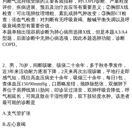
判断气流持续受限的主要客观指标，对
COPD
诊断、严重程度
评价、疾病进展、预后及治疗反应等有重要意义；
②
胸部
X
线
检查：可出现肺纹理增粗、紊乱或肺气肿改变；
③
胸部
CT
检
查；
④
血气检查：对判断有无呼吸衰竭、酸碱平衡失调以及呼
吸衰竭类型有重要价值。
本题单独出现容易诊断为肺心病而选择
X
线，但是本题
A3/A4
型题，后面诊断中无肺心病选项，因此本题选肺功能，诊断
COPD
。
2
、男，
70
岁，间断咳嗽、咳痰二十余年，多于秋冬季发作，
近
3
年来活动耐力逐渐下降，
2
天来再次出现咳嗽，平地行走即
感气短，既往高血压病史十余年，吸烟三十余年，每日
1
包，
查体血压
150/90mmHg
，口唇略发绀，颈静脉怒张，双侧肺下
界位于肩胛线第
11
肋间，叩诊呈过清音，双肺呼吸音降低，呼
气相延长，可闻及散在干湿性啰音，双下肢轻度水肿。该患者
最可能的诊断是
A.
支气管扩张
B.
左心衰竭