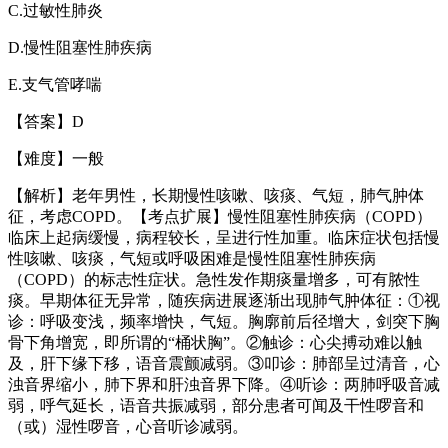
C.
过敏性肺炎
D.
慢性阻塞性肺疾病
E.
支气管哮喘
【答案】
D
【难度】一般
【解析】老年男性，长期慢性咳嗽、咳痰、气短，肺气肿体
征，考虑
COPD
。【考点扩展】慢性阻塞性肺疾病（
COPD
）
临床上起病缓慢，病程较长，呈进行性加重。临床症状包括慢
性咳嗽、咳痰，气短或呼吸困难是慢性阻塞性肺疾病
（
COPD
）的标志性症状。急性发作期痰量增多，可有脓性
痰。早期体征无异常，随疾病进展逐渐出现肺气肿体征：
①
视
诊：呼吸变浅，频率增快，气短。胸廓前后径增大，剑突下胸
骨下角增宽，即所谓的
“
桶状胸
”
。
②
触诊：心尖搏动难以触
及，肝下缘下移，语音震颤减弱。
③
叩诊：肺部呈过清音，心
浊音界缩小，肺下界和肝浊音界下降。
④
听诊：两肺呼吸音减
弱，呼气延长，语音共振减弱，部分患者可闻及干性啰音和
（或）湿性啰音，心音听诊减弱。