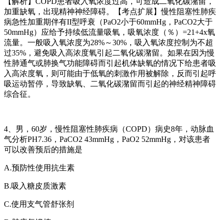
【解析】
COPD
患者吸入氧浓度过高，可造成二氧化碳潴留，
加重缺氧，出现精神神经障碍。【考点扩展】慢性阻塞性肺疾
病急性加重期伴有
II
型呼衰（
PaO2
小于
60mmHg
，
PaCO2
大于
50mmHg
）应给予持续低流量吸氧，吸氧浓度（％）
=21+4x
氧
流量。一般吸入氧浓度为
28%
～
30%
，吸入氧浓度控制为不超
过
35%
，避免吸入高浓度氧引起二氧化碳潴留。如果在因为慢
性肺通气或肺换气功能障碍而引起机体缺氧的情况下给患者吸
入高浓度氧，则可能由于低氧的刺激作用被解除，反而引起呼
吸运动暂停，导致缺氧、二氧化碳潴留而引起的神经精神障碍
综合征。
4
、男，
60
岁，慢性阻塞性肺疾病（
COPD
）病史
8
年，动脉血
气分析
PH7.36
，
PaCO2 43mmHg
，
PaO2 52mmHg
，对该患者
可以改善预后的措施是
A.
预防性使用抗生素
B.
吸入糖皮质激素
C.
使用支气管舒张剂