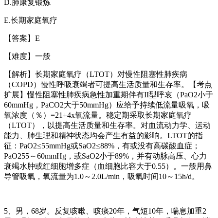
D.
肺康复锻炼
E.
长期家庭氧疗
【答案】
E
【难度】一般
【解析】长期家庭氧疗（
LTOT
）对慢性阻塞性肺疾病
（
COPD
）慢性呼吸衰竭者可提高生活质量和生存率。【考点
扩展】慢性阻塞性肺疾病急性加重期伴有
II
型呼哀（
PaO2
小于
60mmHg
，
PaCO2
大于
50mmHg
）应给予持续低流量吸氧，吸
氧浓度（％）
=21+4x
氧流量。稳定期采取长期家庭氧疗
（
LTOT
），以提高生活质量和生存率。对血流动力学、运动
能力、肺生理和精神状态均会产生有益的影响。
LTOT
的指
征：
PaO2≤55mmHg
或
SaO2≤88%
，有或没有高碳酸血症；
PaO255
～
60mmHg
，或
SaO2
小于
89%
，并有动脉高压、心力
衰竭水肿或红细胞增多症（血细胞比容大于
0.55
）。一般用鼻
导管吸氧，氧流量为
1.0
～
2.0L/min
，吸氧时间
10
～
15h/d
。
5
、男，
68
岁。反复咳嗽、咳痰
20
年，气短
10
年，喘息加重
2