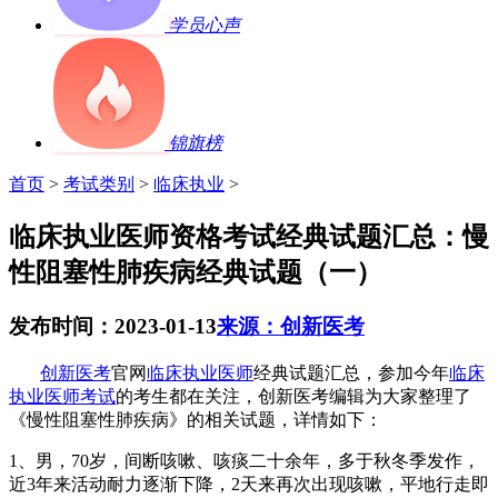
学员心声
锦旗榜
首页
>
考试类别
>
临床执业
>
临床执业医师资格考试经典试题汇总：慢
性阻塞性肺疾病经典试题（一）
发布时间：2023-01-13
来源：创新医考
创新医考
官网
临床执业医师
经典试题汇总，参加今年
临床
执业医师考试
的考生都在关注，创新医考编辑为大家整理了
《慢性阻塞性肺疾病》的相关试题，详情如下：
1
、男，
70
岁，间断咳嗽、咳痰二十余年，多于秋冬季发作，
近
3
年来活动耐力逐渐下降，
2
天来再次出现咳嗽，平地行走即