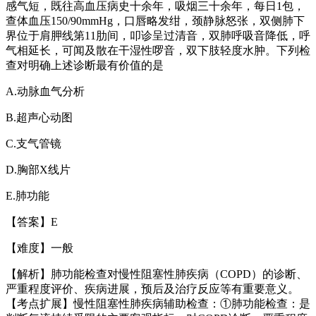
感气短，既往高血压病史十余年，吸烟三十余年，每日
1
包，
查体血压
150/90mmHg
，口唇略发绀，颈静脉怒张，双侧肺下
界位于肩胛线第
11
肋间，叩诊呈过清音，双肺呼吸音降低，呼
气相延长，可闻及散在干湿性啰音，双下肢轻度水肿。下列检
查对明确上述诊断最有价值的是
A.
动脉血气分析
B.
超声心动图
C.
支气管镜
D.
胸部
X
线片
E.
肺功能
【答案】
E
【难度】一般
【解析】肺功能检查对慢性阻塞性肺疾病（
COPD
）的诊断、
严重程度评价、疾病进展，预后及治疗反应等有重要意义。
【考点扩展】慢性阻塞性肺疾病辅助检查：
①
肺功能检查：是