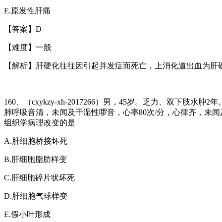
E.
原发性肝痛
【答案】
D
【难度】一般
【解析】肝硬化往往因引起并发症而死亡，上消化道出血为肝
160
、（
cxykzy-xh-2017266
）男，
45
岁。乏力、双下肢水肿
2
年
肺呼吸音清，未闻及干湿性啰音，心率
80
次
/
分，心律齐，未闻
组织学病理改变的是
A.
肝细胞桥接坏死
B.
肝细胞脂肪样变
C.
肝细胞碎片状坏死
D.
肝细胞气球样变
E.
假小叶形成