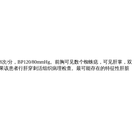
8
次
/
分，
BP120/80mmHg
。前胸可见数个蜘蛛痣，可见肝掌，双
果该患者行肝穿刺活组织病理检查。最可能存在的特征性肝脏