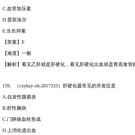
C.
血管加压素
D.
普萘洛尔
E.
生长抑素
【答案】
E
【难度】一般
【解析】看见乙肝就是肝硬化，看见肝硬化出血就是胃底食管
159
、（
cxykzy-xh-2017333
）肝硬化最常见的并发症是
A.
自发性腹膜炎
B.
肝性脑病
C.
门静脉血栓形成
D.
上消化道出血