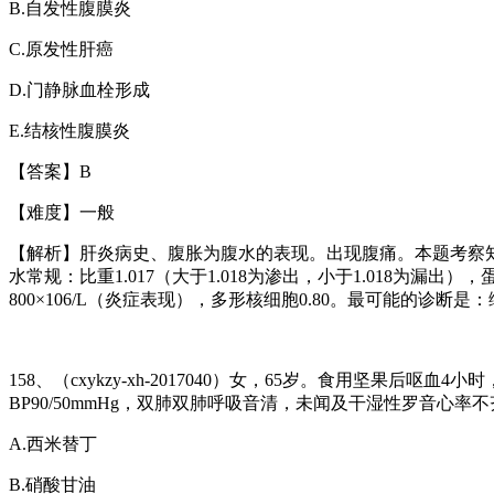
B.
自发性腹膜炎
C.
原发性肝癌
D.
门静脉血栓形成
E.
结核性腹膜炎
【答案】
B
【难度】一般
【解析】肝炎病史、腹胀为腹水的表现。出现腹痛。本题考察
水常规：比重
1.017
（大于
1.018
为渗出，小于
1.018
为漏出），
800×106/L
（炎症表现），多形核细胞
0.80
。最可能的诊断是：
158
、（
cxykzy-xh-2017040
）女，
65
岁。食用坚果后呕血
4
小时
BP90/50mmHg
，双肺双肺呼吸音清，未闻及干湿性罗音心率不
A.
西米替丁
B.
硝酸甘油