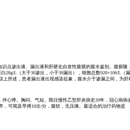
知识点渗出液、漏出液和肝硬化自发性腹膜的腹水鉴别。腹膨隆
蛋白
28g/L
（大于
30
渗出，小于
30
漏出），细胞总数
920×106/L
（
综上所述，患者漏出液出现感染征象，腹水介于渗漏之间，为肝
，伴心悸。胸闷、气短。既往慢性乙型肝炎病史
20
年，冠心病病
齐，可闻及早搏
10
次
/
分，腹软，无压痛。最适合的治疗药物是