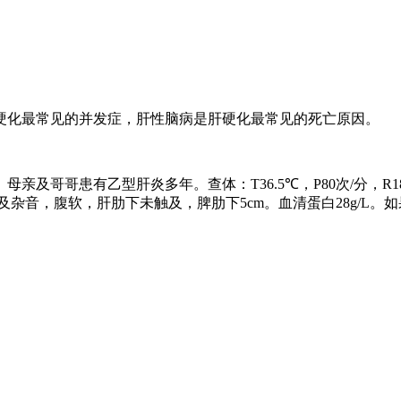
硬化最常见的并发症，肝性脑病是肝硬化最常见的死亡原因。
。母亲及哥哥患有乙型肝炎多年。查体：
T36.5℃
，
P80
次
/
分，
R1
及杂音，腹软，肝肋下未触及，脾肋下
5cm
。血清蛋白
28g/L
。如