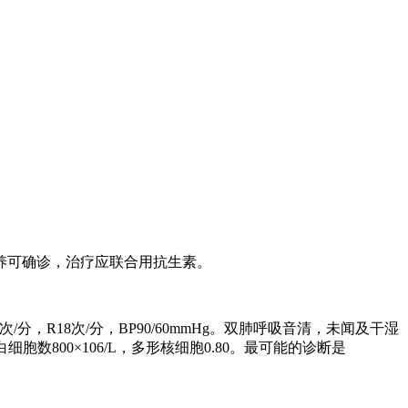
养可确诊，治疗应联合用抗生素。
次
/
分，
R18
次
/
分，
BP90/60mmHg
。双肺呼吸音清，未闻及干湿
白细胞数
800×106/L
，多形核细胞
0.80
。最可能的诊断是