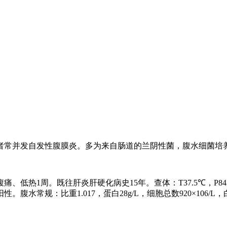
者常并发自发性腹膜炎。多为来自肠道的兰阴性菌，腹水细菌培
腹痛、低热
1
周。既往肝炎肝硬化病史
15
年。查体：
T37.5℃
，
P84
阳性。腹水常规：比重
1.017
，蛋白
28g/L
，细胞总数
920×106/L
，