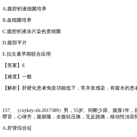
A.
腹腔积液细菌培养
B.
血细菌培养
C.
腹腔积液涂片染色查细菌
D.
腹部平片
E.
抗生素早期联合应用
【答案】
E
【难度】一般
【解析】肝硬化患者免疫功能低下，常并发感染，有腹水的患
157
、（
cxykzy-xh-2017389
）男，
55
岁。间断少尿、腹胀
1
年，
啰音，心律齐，腹膨隆，全腹轻压痛，无反跳痛，移动性浊音
A.
肝肾综合征