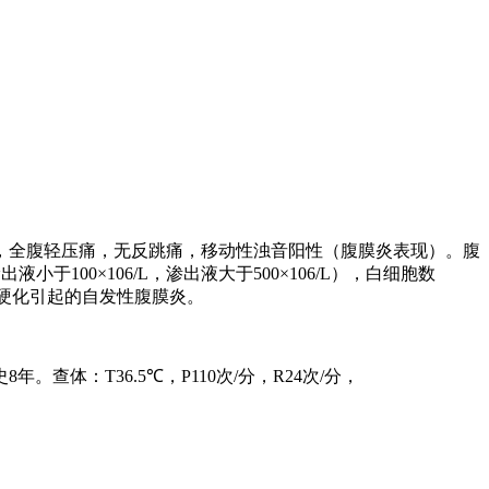
，全腹轻压痛，无反跳痛，移动性浊音阳性（腹膜炎表现）。腹
漏出液小于
100×106/L
，渗出液大于
500×106/L
），白细胞数
硬化引起的自发性腹膜炎。
史
8
年。查体：
T36.5℃
，
P110
次
/
分，
R24
次
/
分，