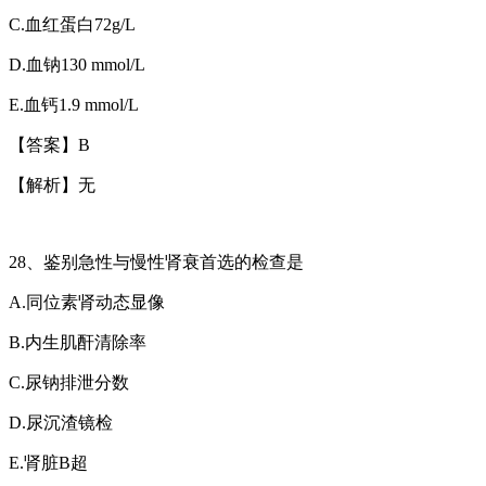
C.
血红蛋白
72g/L
D.
血钠
130 mmol/L
E.
血钙
1.9 mmol/L
【答案】
B
【解析】无
2
8
、鉴别急性与慢性肾衰首选的检查是
A.
同位素肾动态显像
B.
内生肌酐清除率
C.
尿钠排泄分数
D.
尿沉渣镜检
E.
肾脏
B
超