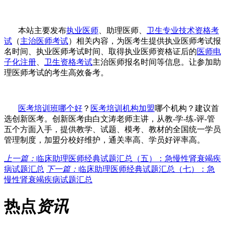
本站主要发布
执业医师
、
助理医师、
卫生专业技术资格考
试
（
主治医师考试
）相关内容，为医考生提供
执业医师考试报
名时间、
执业医师考试时间
、
取得
执业医师资格证
后的
医师电
子化注册
、
卫生资格考试
主治医师报名时间等信息。让参加助
理医师考试的考生高效备考。
医考培训班哪个好
？
医考培训机构加盟
哪个机构？建议首
选创新医考。创新医考由白文涛老师主讲，从教
-学-练-评-管
五个方面入手，提供教学、试题、模考、教材的全国统一学员
管理制度，加盟分校好维护，通关率高、学员好评率高。
上一篇：
临床助理医师经典试题汇总（五）：急慢性肾衰竭疾
病试题汇总
下一篇：
临床助理医师经典试题汇总（七）：急
慢性肾衰竭疾病试题汇总
热点
资讯