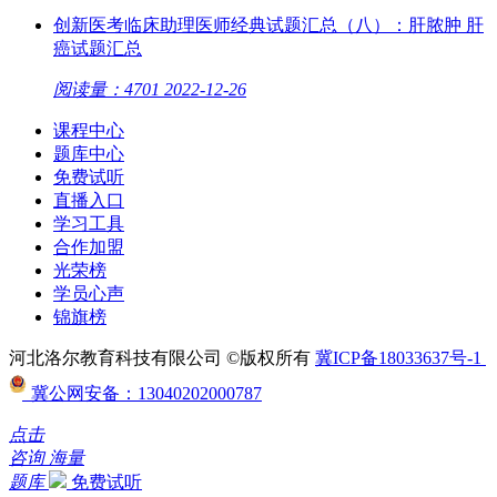
创新医考临床助理医师经典试题汇总（八）：肝脓肿 肝
癌试题汇总
阅读量：4701
2022-12-26
课程中心
题库中心
免费试听
直播入口
学习工具
合作加盟
光荣榜
学员心声
锦旗榜
河北洛尔教育科技有限公司 ©版权所有
冀ICP备18033637号-1
冀公网安备：13040202000787
点击
咨询
海量
题库
免费试听