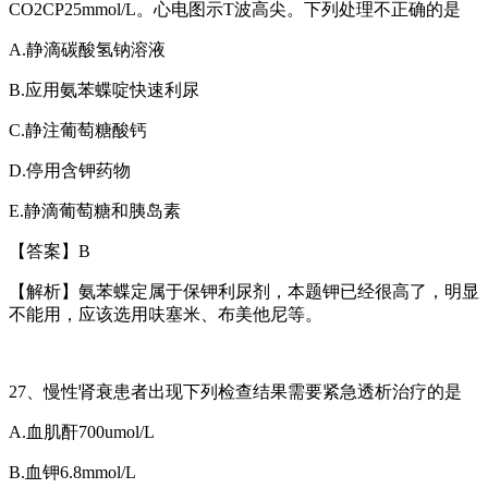
CO2CP25mmol/L
。心电图示
T
波高尖。下列处理不正确的是
A.
静滴碳酸氢钠溶液
B.
应用氨苯蝶啶快速利尿
C.
静注葡萄糖酸钙
D.
停用含钾药物
E.
静滴葡萄糖和胰岛素
【答案】
B
【解析】氨苯蝶定属于保钾利尿剂，本题钾已经很高了，明显
不能用，应该选用呋塞米、布美他尼等。
2
7
、慢性肾衰患者出现下列检查结果需要紧急透析治疗的是
A.
血肌酐
700umol/L
B.
血钾
6.8mmol/L