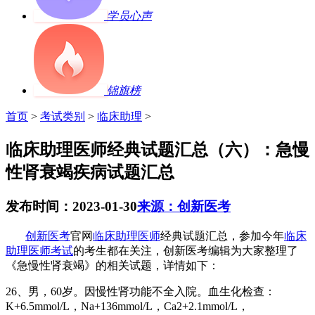
学员心声
锦旗榜
首页
>
考试类别
>
临床助理
>
临床助理医师经典试题汇总（六）：急慢
性肾衰竭疾病试题汇总
发布时间：2023-01-30
来源：创新医考
创新医考
官网
临床助理医师
经典试题汇总，参加今年
临床
助理医师考试
的考生都在关注，创新医考编辑为大家整理了
《急慢性肾衰竭》的相关试题，详情如下：
2
6
、男，
60
岁。因慢性肾功能不全入院。血生化检查：
K+6.5mmol/L
，
Na+136mmol/L
，
Ca2+2.1mmol/L
，