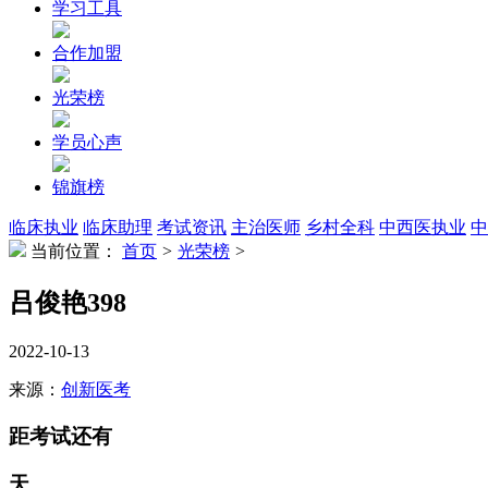
学习工具
合作加盟
光荣榜
学员心声
锦旗榜
临床执业
临床助理
考试资讯
主治医师
乡村全科
中西医执业
中
当前位置：
首页
>
光荣榜
>
吕俊艳398
2022-10-13
来源：
创新医考
距考试还有
天