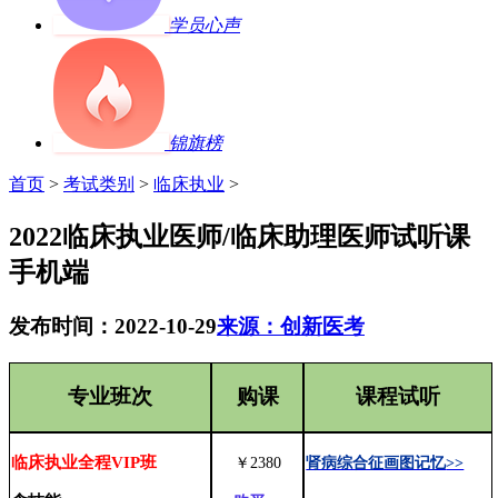
学员心声
锦旗榜
首页
>
考试类别
>
临床执业
>
2022临床执业医师/临床助理医师试听课
手机端
发布时间：2022-10-29
来源：创新医考
专业班次
购课
课程试听
临床执业全程
VIP
班
￥
2380
肾病综合征画图记忆
>>