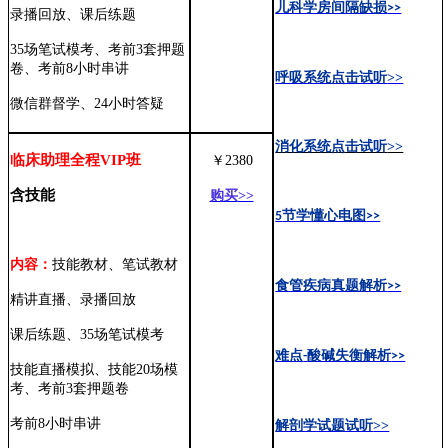
儿科学房间隔缺损
>>
录播回放、课后练题
35场笔试模考、考前3套押题
卷、考前8小时串讲
呼吸系统点击试听
>>
微信群督学、
24小时答疑
消化系统点击试听
>>
临床助理全程
VIP
班
￥
2380
含技能
购买
>>
5
节学懂心电图
>>
内容：
技能教材、笔试教材
食管疾病真题解析
>>
精讲直播、录播回放
课后练题、
35场笔试模考
难点
-
酸碱失衡解析
>>
技能直播模拟、技能
20场模
考、考前3套押题卷
考前
8
小时串讲
解剖学试题试听
>>