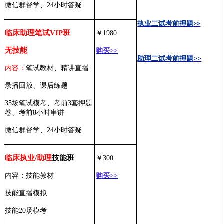
微信群督学、
24
小时答疑
执业二试考前押题
>>
临床助理笔试
VIP
班
￥
1980
无技能
购买
>>
助理二试考前押题
>>
内容：
笔试教材、精讲直播
录播回放、课后练题
35场笔试模考、考前3套押题
卷、考前8小时串讲
微信群督学、
24小时答疑
临床执业
/
助理
技能班
￥
300
内容：技能教材
购买
>>
技能直播模拟
技能
20场模考