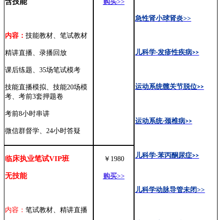
含技能
购买
>>
急性肾小球肾炎
>>
内容：
技能教材、笔试教材
精讲直播、录播回放
儿科学
-
发疹性疾病
>>
课后练题、
35场笔试模考
技能直播模拟、技能
20场模
运动系统髋关节脱位
>>
考、考前3套押题卷
考前
8小时串讲
运动系统
-
颈椎病
>>
微信群督学、
24小时答疑
儿科学
-
苯丙酮尿症
>>
临床执业笔试
VIP
班
￥
1980
无技能
购买
>>
儿科学动脉导管未闭
>>
内容：
笔试教材、精讲直播