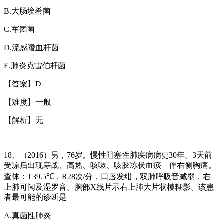
B.
大肠埃希菌
C.
军团菌
D.
流感嗜血杆菌
E.
肺炎克雷伯杆菌
【答案】
D
【难度】一般
【解析】无
18
、（
2016
）男，
76
岁。慢性阻塞性肺疾病病史
30
年。
3
天前
受凉后出现寒战、高热、咳嗽、咳胶冻状血痰，伴右侧胸痛。
查体：
T39.5℃
，
R28
次
/
分，口唇发绀，双肺呼吸音减弱，右
上肺可闻及湿罗音。胸部
X
线片示右上肺大片状模糊影。该患
者最可能的诊断是
A.
真菌性肺炎