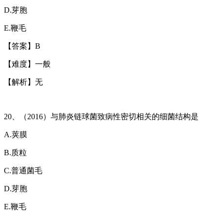
D.
芽胞
E.
鞭毛
【答案】
B
【难度】一般
【解析】无
20
、（
2016
）与肺炎链球菌致病性密切相关的细菌结构是
A.
荚膜
B.
质粒
C.
普通菌毛
D.
芽胞
E.
鞭毛