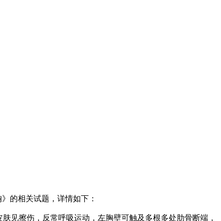
胸》的相关试题，详情如下：
皮肤见擦伤，反常呼吸运动，左胸壁可触及多根多处肋骨断端，