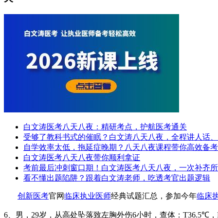
白文涛医考八天八夜：精研考点，护航医考通关
受够了教科书式的催眠？白文涛八天八夜，全程讲人话、
自学效率太低，拖延症晚期？八天八夜课程带你高效备考
白文涛医考八天八夜带你顺利拿证
考前最后冲刺窗口期！白文涛医考八天八夜，一次补齐所
看不懂出题陷阱？跟着白文涛老师，吃透考官出题逻辑
创新医考
官网
临床执业医师
经典试题汇总，参加今年
临床
6
、男，
29
岁，从高处坠落致左胸外伤
6
小时，查体：
T36.5℃
，