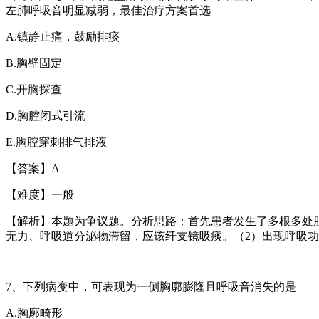
左肺呼吸音明显减弱，最佳治疗方案首选
A.
镇静止痛，鼓励排痰
B.
胸壁固定
C.
开胸探查
D.
胸腔闭式引流
E.
胸腔穿刺排气排液
【答案】
A
【难度】一般
【解析】本题为争议题。分析思路：首先患者发生了多根多处
无力、呼吸道分泌物滞留，应该纤支镜吸痰。（
2
）出现呼吸功
7
、下列病变中，可表现为一侧胸廓膨隆且呼吸音消失的是
A.
胸廓畸形