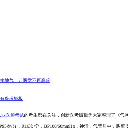
接地气，让医学不再高冷
有备考短板
执业医师考试
的考生都在关注，创新医考编辑为大家整理了《气
P95
次
/
分，
R16
次
/
分，
BP100/60mmHg
，神清，气管居中，胸壁