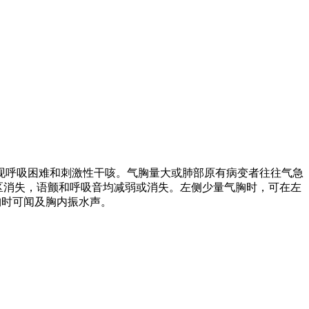
现呼吸困难和刺激性干咳。气胸量大或肺部原有病变者往往气急
区消失，语颤和呼吸音均减弱或消失。左侧少量气胸时，可在左
胸时可闻及胸内振水声。