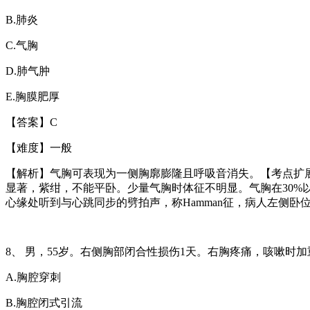
B.
肺炎
C.
气胸
D.
肺气肿
E.
胸膜肥厚
【答案】
C
【难度】一般
【解析】气胸可表现为一侧胸廓膨隆且呼吸音消失。【考点扩
显著，紫绀，不能平卧。少量气胸时体征不明显。气胸在
30%
心缘处听到与心跳同步的劈拍声，称
Hamman
征，病人左侧卧
8
、
男，
55
岁。右侧胸部闭合性损伤
1
天。右胸疼痛，咳嗽时加
A.
胸腔穿刺
B.
胸腔闭式引流