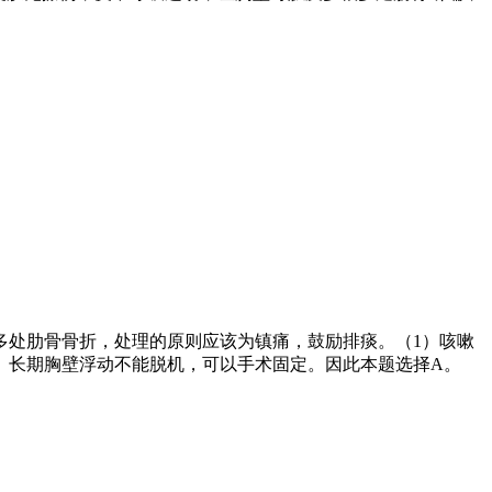
多处肋骨骨折，处理的原则应该为镇痛，鼓励排痰。（
1
）咳嗽
）长期胸壁浮动不能脱机，可以手术固定。因此本题选择
A
。