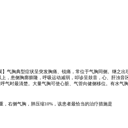
展】气胸典型症状呈突发胸痛、锐痛，常位于气胸同侧。继之出
以上，患侧胸廓膨隆，呼吸运动减弱，叩诊呈鼓音，心、肝浊音
位呼气时最清楚。大量气胸可使心脏、气管向健侧移位。有水气
重，右侧气胸，肺压缩
10%
，该患者最恰当的治疗措施是