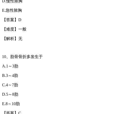
D.
慢性脓胸
E.
急性脓胸
【答案】
D
【难度】一般
【解析】无
10
、肋骨骨折多发生于
A.1
～
3
肋
B.3
～
4
肋
C.4
～
7
肋
D.5
～
8
肋
E.8
～
10
肋
【答案】
C