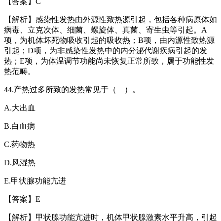
【答案】
C
【解析】
感染性发热由外源性致热源引起，包括各种病原体如
病毒、立克次体、细菌、螺旋体、真菌、寄生虫等引起。
A
项，为机体坏死物吸收引起的吸收热；
B
项，由内源性致热源
引起；
D
项，为非感染性发热中的内分泌代谢疾病引起的发
热；
E
项，为体温调节功能尚未恢复正常所致，属于功能性发
热范畴。
44.
产热过多所致的发热常见于（ ）。
A.
大出血
B.
白血病
C.
药物热
D.
风湿热
E.
甲状腺功能亢进
【答案】
E
【解析】甲状腺功能亢进时，机体甲状腺激素水平升高，引起