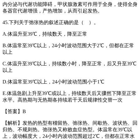
内分泌与代谢功能障碍，甲状腺激素可作用于全身，使得全身
各器官代谢增强，产热增加，从而引起发热。
45.
下列关于弛张热的叙述正确的是（ ）。
A.
体温升至
39
℃，持续数天，降至正常
B.
体温常至
39
℃以上，
24
小时波动范围大于
2
℃，但都在正常
以上
C.
体温升至
39
℃以上，持续数小时，降至正常，后又升至
39
℃
以上
D.
体温常至
39
℃以上，
24
小时波动范围小于
1
℃
E.
体温急剧上升至
39
℃或以上，持续数天后又骤然下降至正常
水平。高热期与无热期各持续若干天后规律性交替一次
【答案】
B
【解析】
发热的热型有稽留热、弛张热、间歇热、波状热、回
归热、不规则热。弛张热又称败血症热型。体温常在
39
℃以
上，波动幅度大，
24
小时内波动范围超过
2
℃，但都在正常水