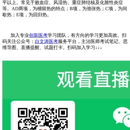
平以上。常见于败血症、风湿热、重症肺结核及化脓性炎症
等。
AD
两项，为稽留热的特点；
B
项，为弛张热；
C
项，为间
歇热；
E
项，为回归热。
加入专业
创新医考
学习团队，有方向的学习更加高效。扫
码关注公众号：
白文涛医考
服务平台，主治医师考试笔记、思
维导图、直播提醒、试题打卡。
扫码加入学习
↓↓↓