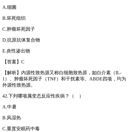
A.
细菌
B.
坏死组织
C.
肿瘤坏死因子
D.
抗原抗体复合物
E.
炎性渗出物
【答案】
C
【解析】
内源性致热源又称白细胞致热原，如白介素（
IL-
1
）、肿瘤坏死因子（
TNF
）和干扰素等。
ABDE
四项，均为
外源性致热源。
42.
下列哪项属变态反应性疾病？（ ）
A.
中暑
B.
风湿热
C.
重度安眠药中毒