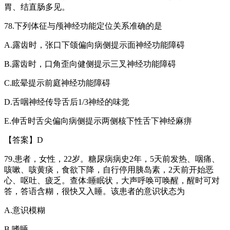
胃、结直肠多见。
78.
下列体征与颅神经功能定位关系准确的是
A.
露齿时，张口下颌偏向病侧提示面神经功能障碍
B.
露齿时，口角歪向健侧提示三叉神经功能障碍
C.
眩晕提示前庭神经功能障碍
D.
舌咽神经传导舌后
1/3
神经的味觉
E.
伸舌时舌尖偏向病侧提示两侧核下性舌下神经麻痹
【答案】
D
79.
患者，女性，
22
岁。糖尿病病史
2
年，
5
天前发热、咽痛、
咳嗽、咳黄痰，食欲下降，自行停用胰岛素，
2
天前开始恶
心、呕吐、疲乏。查体
:
睡眠状，大声呼唤可唤醒，醒时可对
答，答语含糊，很快又入睡。该患者的意识状态为
A.
意识模糊
B.
嗜睡