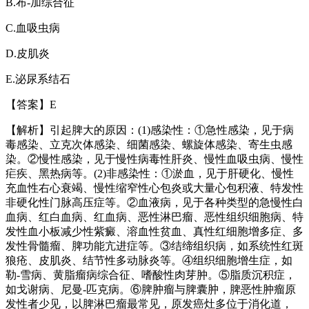
B.
布
-
加综合征
C.
血吸虫病
D.
皮肌炎
E.
泌尿系结石
【答案】
E
【解析】引起脾大的原因：
(1)
感染性：①急性感染，见于病
毒感染、立克次体感染、细菌感染、螺旋体感染、寄生虫感
染。②慢性感染，见于慢性病毒性肝炎、慢性血吸虫病、慢性
疟疾、黑热病等。
(2)
非感染性：①淤血，见于肝硬化、慢性
充血性右心衰竭、慢性缩窄性心包炎或大量心包积液、特发性
非硬化性门脉高压症等。②血液病，见于各种类型的急慢性白
血病、红白血病、红血病、恶性淋巴瘤、恶性组织细胞病、特
发性血小板减少性紫癜、溶血性贫血、真性红细胞增多症、多
发性骨髓瘤、脾功能亢进症等。③结缔组织病，如系统性红斑
狼疮、皮肌炎、结节性多动脉炎等。④组织细胞增生症，如
勒
-
雪病、黄脂瘤病综合征、嗜酸性肉芽肿。⑤脂质沉积症，
如戈谢病、尼曼
-
匹克病。⑥脾肿瘤与脾囊肿，脾恶性肿瘤原
发性者少见，以脾淋巴瘤最常见，原发癌灶多位于消化道，