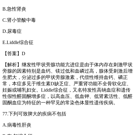
B.
急性肾炎
C.
肾小管酸中毒
D.
尿毒症
E.Liddle
综合征
【答案】
D
【解析】继发性甲状旁腺功能亢进症是由于体内存在刺激甲状
旁腺的因素特别是血钙、镁过低和血磷过高，腺体受刺激后增
生肥大，分泌过多的甲状旁腺激素，代偿性维持血钙、磷正
常，本症多见于维生素
D
缺乏症、严重肾功能不全骨软化症、
妊娠或哺乳妇女。
Liddle
综合征，又名特发性高钠血症和遗传
性假性醛固酮增多症，以高血压、低血钾、低肾素活性、低醛
固酮血症为特征的一种罕见的常染色体显性遗传疾病。
77.
下列可致脾大的疾病不包括
A.
病毒性肝炎