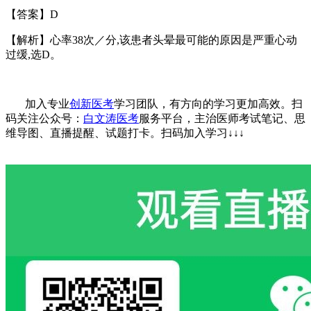
【答案】
D
【解析】心率
38
次／分
,
该患者头晕最可能的原因是严重心动
过缓
,
选
D
。
加入专业
创新医考
学习团队，有方向的学习更加高效。扫
码关注公众号：
白文涛医考
服务平台，主治医师考试笔记、思
维导图、直播提醒、试题打卡。
扫码加入学习
↓↓↓