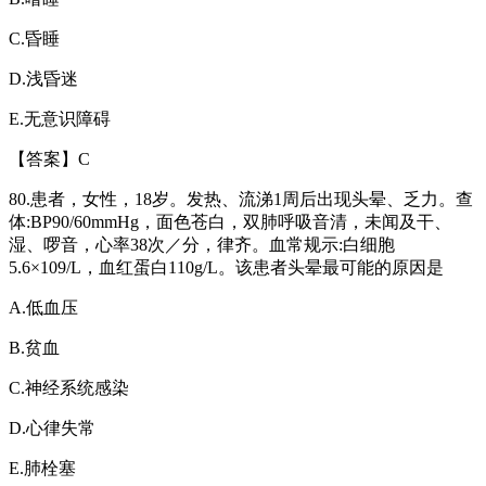
C.
昏睡
D.
浅昏迷
E.
无意识障碍
【答案】
C
80.
患者，女性，
18
岁。发热、流涕
1
周后出现头晕、乏力。查
体
:BP90/60mmHg
，面色苍白，双肺呼吸音清，未闻及干、
湿、啰音，心率
38
次／分，律齐。血常规示
:
白细胞
5.6
×
109/L
，血红蛋白
110g/L
。该患者头晕最可能的原因是
A.
低血压
B.
贫血
C.
神经系统感染
D.
心律失常
E.
肺栓塞