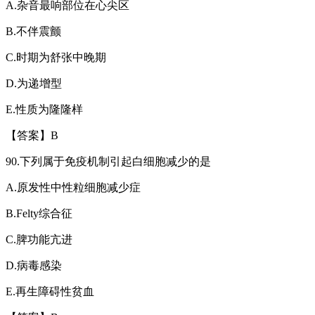
A.
杂音最响部位在心尖区
B.
不伴震颤
C.
时期为舒张中晚期
D.
为递增型
E.
性质为隆隆样
【答案】
B
90.
下列属于免疫机制引起白细胞减少的是
A.
原发性中性粒细胞减少症
B.Felty
综合征
C.
脾功能亢进
D.
病毒感染
E.
再生障碍性贫血