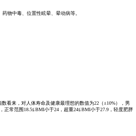
、药物中毒、位置性眩晕、晕动病等。
指数看来，对人体寿命及健康最理想的数值为
22
（±
10%
），男
，正常范围
18.5
≦
BMI
小于
24
，超重
24
≦
BMI
小于
27.9
，轻度肥胖