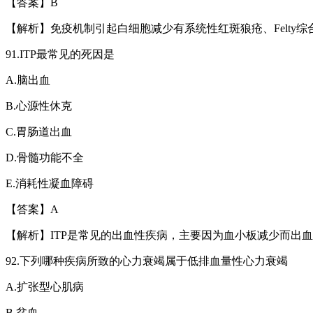
【答案】
B
【解析】免疫机制引起白细胞减少有系统性红斑狼疮、
Felty
综
91.ITP
最常见的死因是
A.
脑出血
B.
心源性休克
C.
胃肠道出血
D.
骨髓功能不全
E.
消耗性凝血障碍
【答案】
A
【解析】
ITP
是常见的出血性疾病，主要因为血小板减少而出血
92.
下列哪种疾病所致的心力衰竭属于低排血量性心力衰竭
A.
扩张型心肌病
B.
贫血