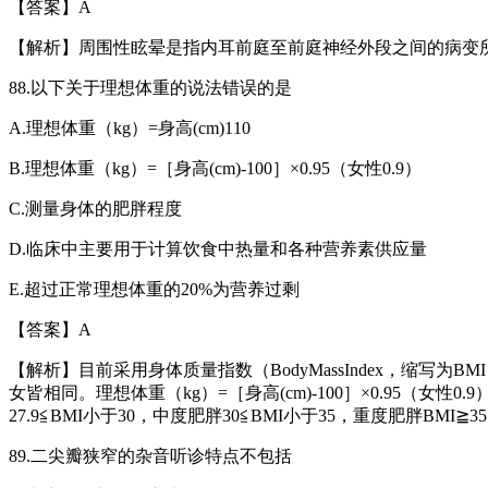
【答案】
A
【解析】周围性眩晕是指内耳前庭至前庭神经外段之间的病变
88.
以下关于理想体重的说法错误的是
A.
理想体重（
kg
）
=
身高
(cm)110
B.
理想体重（
kg
）
=
［身高
(cm)-100
］×
0.95
（女性
0.9
）
C.
测量身体的肥胖程度
D.
临床中主要用于计算饮食中热量和各种营养素供应量
E.
超过正常理想体重的
20%
为营养过剩
【答案】
A
【解析】目前采用身体质量指数（
BodyMassIndex
，缩写为
BMI
女皆相同。理想体重（
kg
）
=
［身高
(cm)-100
］×
0.95
（女性
0.9
27.9
≦
BMI
小于
30
，中度肥胖
30
≦
BMI
小于
35
，重度肥胖
BMI
≧
35
89.
二尖瓣狭窄的杂音听诊特点不包括