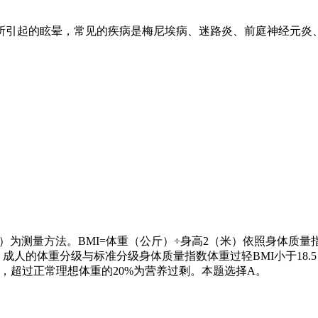
所引起的眩晕，常见的疾病是梅尼埃病、迷路炎、前庭神经元炎
）为测量方法。
BMI=
体重（公斤）÷身高
2
（米）依照身体质量
）成人的体重分级与标准分级身体质量指数体重过轻
BMI
小于
18.5
，超过正常理想体重的
20%
为营养过剩。本题选择
A
。