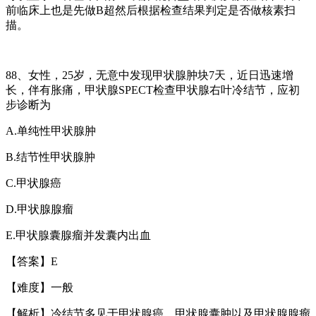
前临床上也是先做
B
超然后根据检查结果判定是否做核素扫
描。
88
、女性，
25
岁，无意中发现甲状腺肿块
7
天，近日迅速增
长，伴有胀痛，甲状腺
SPECT
检查甲状腺右叶冷结节，应初
步诊断为
A.
单纯性甲状腺肿
B.
结节性甲状腺肿
C.
甲状腺癌
D.
甲状腺腺瘤
E.
甲状腺囊腺瘤并发囊内出血
【答案】
E
【难度】一般
【解析】冷结节多见于甲状腺癌、甲状腺囊肿以及甲状腺腺瘤