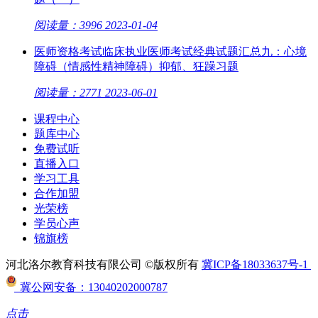
阅读量：3996
2023-01-04
医师资格考试临床执业医师考试经典试题汇总九：心境
障碍（情感性精神障碍）抑郁、狂躁习题
阅读量：2771
2023-06-01
课程中心
题库中心
免费试听
直播入口
学习工具
合作加盟
光荣榜
学员心声
锦旗榜
河北洛尔教育科技有限公司 ©版权所有
冀ICP备18033637号-1
冀公网安备：13040202000787
点击