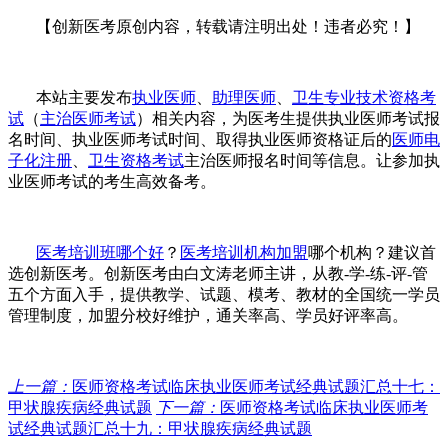
【创新医考原创内容，转载请注明出处！违者必究！】
本站主要发布
执业医师
、
助理医师
、
卫生专业技术资格考
试
（
主治医师考试
）相关内容，为医考生提供
执业医师考试报
名时间、
执业医师考试时间
、
取得
执业医师资格证
后的
医师电
子化注册
、
卫生资格考试
主治医师报名时间等信息。让参加执
业医师考试的考生高效备考。
医考培训班哪个好
？
医考培训机构加盟
哪个机构？建议首
选创新医考。创新医考由白文涛老师主讲，从教
-学-练-评-管
五个方面入手，提供教学、试题、模考、教材的全国统一学员
管理制度，加盟分校好维护，通关率高、学员好评率高。
上一篇：
医师资格考试临床执业医师考试经典试题汇总十七：
甲状腺疾病经典试题
下一篇：
医师资格考试临床执业医师考
试经典试题汇总十九：甲状腺疾病经典试题