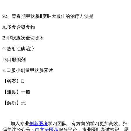
92
、青春期甲状腺
Ⅱ
度肿大最佳的治疗方法是
A.
多食含碘食物
B.
甲状腺次全切除术
C.
放射性碘治疗
D.
口服碘剂
E.
口服小剂量甲状腺素片
【答案】
E
【难度】一般
【解析】无
加入专业
创新医考
学习团队，有方向的学习更加高效。扫
码关注公众号：
白文涛医考
服务平台，执业医师考试笔记、思