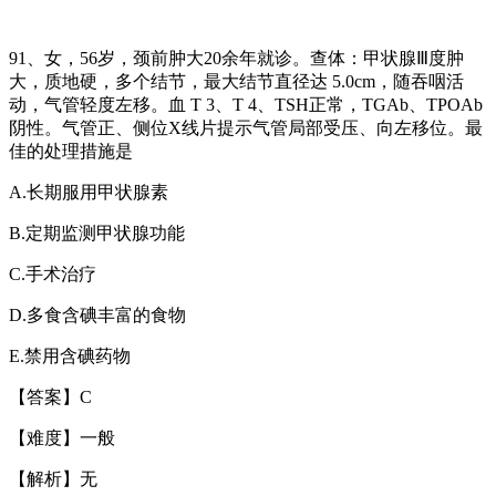
91
、女，
56
岁，颈前肿大
20
余年就诊。查体：甲状腺
Ⅲ
度肿
大，质地硬，多个结节，最大结节直径达
5.0cm
，随吞咽活
动，气管轻度左移。血
T 3
、
T 4
、
TSH
正常，
TGAb
、
TPOAb
阴性。气管正、侧位
X
线片提示气管局部受压、向左移位。最
佳的处理措施是
A.
长期服用甲状腺素
B.
定期监测甲状腺功能
C.
手术治疗
D.
多食含碘丰富的食物
E.
禁用含碘药物
【答案】
C
【难度】一般
【解析】无