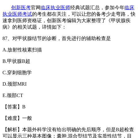
创新医考
官网
临床执业医师
经典试题汇总，参加今年
临床
执业医师考试
的考生都在关注，可以让您的备考少走弯路，快
速拿到
医师资格证
，创新医考编辑为大家整理了《甲状腺疾
病》的相关试题，详情如下：
87
、对甲状腺结节的诊断，首先进行的辅助检查是
A.
放射性核素扫描
B.
甲状腺
B
超
C.
穿刺细胞学
D.
颈部
MRI
E.
颈部
CT
【答案】
B
【难度】一般
【解析】本题外科学没有给出明确的先后顺序，但是
B
超检查
可以显示三种基本图像：囊肿
.
混合型结节及实质性结节，目