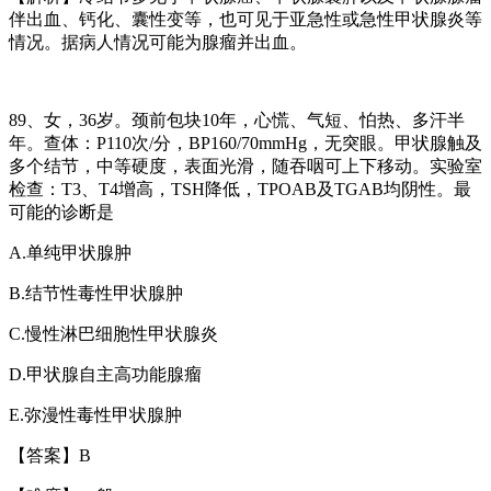
伴出血、钙化、囊性变等，也可见于亚急性或急性甲状腺炎等
情况。据病人情况可能为腺瘤并出血。
89
、女，
36
岁。颈前包块
10
年，心慌、气短、怕热、多汗半
年。查体：
P110
次
/
分，
BP160/70mmHg
，无突眼。甲状腺触及
多个结节，中等硬度，表面光滑，随吞咽可上下移动。实验室
检查：
T3
、
T4
增高，
TSH
降低，
TPOAB
及
TGAB
均阴性。最
可能的诊断是
A.
单纯甲状腺肿
B.
结节性毒性甲状腺肿
C.
慢性淋巴细胞性甲状腺炎
D.
甲状腺自主高功能腺瘤
E.
弥漫性毒性甲状腺肿
【答案】
B