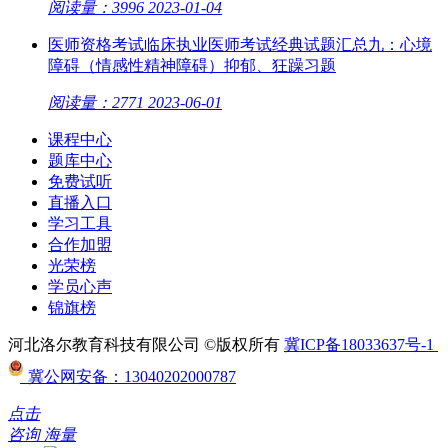
阅读量：3996
2023-01-04
医师资格考试临床执业医师考试经典试题汇总九：心境
障碍（情感性精神障碍）抑郁、狂躁习题
阅读量：2771
2023-06-01
课程中心
题库中心
免费试听
直播入口
学习工具
合作加盟
光荣榜
学员心声
锦旗榜
河北洛尔教育科技有限公司 ©版权所有
冀ICP备18033637号-1
冀公网安备：13040202000787
点击
咨询
海量