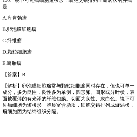
150
、镜下可见瘤细胞短梭形，细胞交错排列呈漩涡状的肿瘤
是
A.
库肯勃瘤
B.
卵泡膜细胞瘤
C.
纤维瘤
D.
颗粒细胞瘤
E.
畸胎瘤
【答案】
B
【解析】卵泡膜细胞瘤常与颗粒细胞瘤同时存在，但也可单一
成分，多为良性，良性多为单侧，圆形卵、圆形或分叶状，表
面被覆薄的有光泽的纤维包膜。切面为实性、灰白色。镜下可
见瘤细胞为短梭形，胞质富含脂质，细胞交错排列成漩涡状，
瘤细胞团为结缔组织分隔。