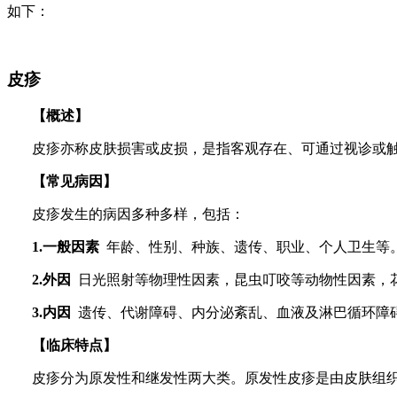
如下：
皮疹
【概述】
皮疹亦称皮肤损害或皮损，是指客观存在、可通过视诊或
【
常见病因
】
皮疹发生的病因多种多样，包括：
1.
一
般因素
年龄、性别、种族、遗传、职业、个人卫生等
2
.
外因
日光照射等物理性因素，昆虫叮咬等动物性因素，
3.内因
遗传、代谢障碍、内分泌紊乱、血液及淋巴循环障
【
临床特点
】
皮疹分为原发性和继发性两大类。原发性皮疹是由皮肤组