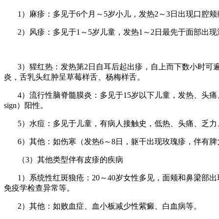
1）麻疹：
多见于
6个月
～5岁小儿，发热2～3日出现口腔
2）风疹：
多见于
1
～5岁儿童，发热1～2日最先于面部出
3）猩红热：
发热第
2日自耳后起出疹
，自上而下数小时可
炎，舌乳头红肿呈草莓样舌、杨梅样舌。
4）流行性脑脊髓膜炎：
多见于
15岁以下儿童，发热、头
sign
）阳性。
5）水痘：多见于儿童，有病人接触史，低热、头痛、乏力
6）其他：如伤寒（
发热
6
～8日，躯干出现玫瑰疹，伴有
（3）其他类型伴有皮疹的疾病
1）系统性红斑狼疮：20～40岁女性多见，面颊和鼻梁
免疫学检查异常等。
2）其他：如败血症、血小板减少性紫癜、白血病等。