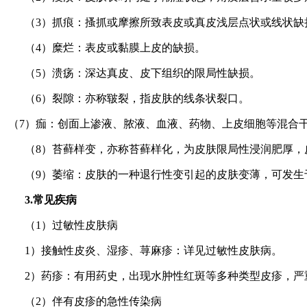
（3）抓痕：搔抓或摩擦所致表皮或真皮浅层点状或线状缺
（4）糜烂：表皮或黏膜上皮的缺损。
（5）溃疡：深达真皮、皮下组织的限局性缺损。
（6）裂隙：亦称皲裂，指皮肤的线条状裂口。
（7）痂：创面上渗液、脓液、血液、药物、上皮细胞等混合
（8）苔藓样变，亦称苔藓样化，为皮肤限局性浸润肥厚
（9）萎缩：皮肤的一种退行性变引起的皮肤变薄，可发生
3.常见疾病
（1）过敏性皮肤病
1）接触性皮炎、湿疹、荨麻疹：详见过敏性皮肤病。
2）药疹：有用药史，出现水肿性红斑等多种类型皮疹，
（2）伴有皮疹的急性传染病