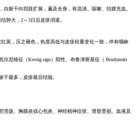
下，自躯干向四肢扩展，遍及全身，有流涕、咳嗽、结膜充血。
结肿大，2～3日后皮疹消退。
状红斑，压之褪色，热度高低与皮疹轻重变化一致，伴有咽峡
尔尼格征（Kernig sign）阳性、布鲁津斯基征（
Brudzinski
，躯干最多，皮疹最后结痂。
口腔溃疡、胸膜炎或心包炎、神经精神症状、肾脏受损、血液及