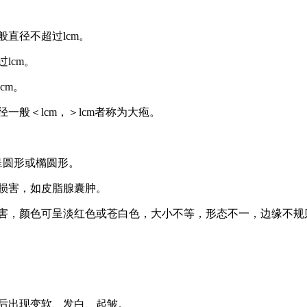
般直径不超过
lcm。
过
lcm。
lcm。
般＜lcm，＞lcm者称为大疱。
呈圆形或橢圆形。
损害，如皮脂腺囊肿。
损害，颜色可呈淡红色或苍白色，大小不等，形态不一，边缘不规
后出现变软、发白、起皱。