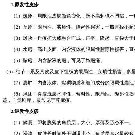
1.原发性皮疹
（1）斑疹：局限性皮肤颜色变化，既不高起也不凹陷，
一
（2）丘疹：
限局性、实质性、隆起性损害，一般直径不超
（3）斑块：
丘疹扩大或融合而成，扁平、隆起，直径大于
（4）水疱：高出皮面、内含液体的限局性腔隙性损害，直径一
（
5）
脓疱：内含脓液的疱，可见于脓疱疮。
（6）结节：累及真皮及皮下组织的限局性、实质性损害，多
（7）囊肿：内含液体、黏稠物质和细胞成分的限局性囊性
（8）风团：真皮浅层水肿性、暂时性、限局性、隆起性
迹，自觉剧痒，最常见于荨麻疹。
2.继发性皮疹
（1）鳞屑：即将脱落的角质层，大小、厚薄及形态不一。
（2）浸渍：皮肤长时间处于潮湿状态，角质层含水量较多