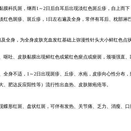
颊黏膜科氏斑，
继而
1
～2日后自耳后出现淡红色斑丘疹，自上而
现淡红色斑疹、斑丘疹，1日左右遍及全身，常伴有耳后、枕部淋巴
遍及全身，为全身皮肤充血发红基础上弥漫性针头大小鲜红色点
痛、呕吐、皮肤黏膜出现鲜红色或紫红色瘀点或瘀
斑，颈项强直、凯
、全身不适，1～2日出现斑疹、丘疹、水疱，皮疹向心性分布
脾大、肥达反应阳性等）流行性出血热、皮肤脓疱疮等。
部出现蝶形红斑、盘状红斑，可伴有发热、关节痛、乏力、消瘦、