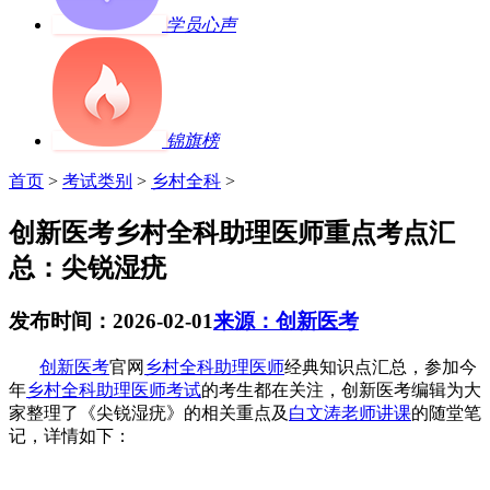
学员心声
锦旗榜
首页
>
考试类别
>
乡村全科
>
创新医考乡村全科助理医师重点考点汇
总：尖锐湿疣
发布时间：2026-02-01
来源：创新医考
创新医考
官网
乡村全科助理医师
经典知识点汇总，参加今
年
乡村全科助理医师考试
的考生都在关注，创新医考编辑为大
家整理了《
尖锐湿疣
》的相关重点及
白文涛老师讲课
的随堂笔
记，详情如下：