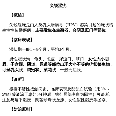
尖锐湿
疣
【概述】
尖锐湿疣是由人类乳头瘤病毒（
HPV）感染引起的疣状增
生性性传播疾病，
主要发生在生殖器、会阴及肛门等部位
。
【临床表现】
潜伏期一般
1～8个月，平均3个月。
男性冠状沟、龟头、包皮、尿道口、肛门，
女性大小阴
唇、子宫颈、阴道、尿道等部位出现大小不等的疣状赘生物，
可呈乳头状、鸡冠状、菜花状
，一般无症状。
【
诊断
】
根据不洁性接触病史、临床表现及醋酸白试验（用
3%～
5%醋酸液涂于患处5分钟后，病灶局部变白为阳性）可诊断。
注意与扁平湿疣、阴茎珍珠状丘疹、女性假性湿疣等鉴别。
【防治原则】